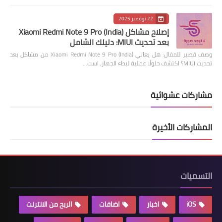
22 نوفمبر 2025
إصلاح مشاكل Xiaomi Redmi Note 9 Pro (India)
بعد تحديث MIUI: دليلك الشامل
وصف قصير للمقال: هل يعاني Xiaomi Redmi Note 9 Pro (India) من مشاكل بعد
تحديث MIUI؟ اكتشف حلولًا عملية لبطء الجهاز، است…
مشاركات عشوائية
المشاركات الأخيرة
التسميات
iOS
اخبار
اضافات
الربح من الانترنت