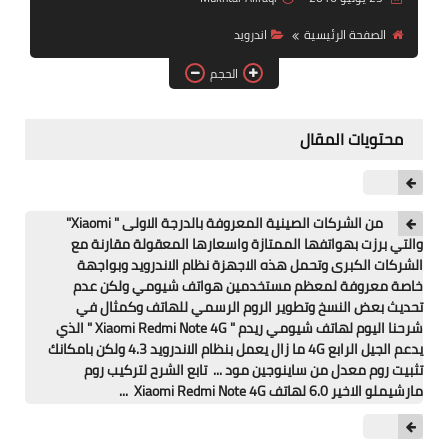
آيفون
الصفحة الرئيسية
اندرويد
ويندوز
الحجم
دروس
محتويات المقال
انترنت
الربح من الانترنت
من الشركات الصينية المعروفة بالدرجة الاولى " Xiaomi"
جوجل
والتي برزت بهواتفها الممتازة واسعارها المعقولة مقارنة مع
الشركات الكبرى وتحمل هذه الاجهزة نظام الاندرويد وبواجهة
فيسبوك
خاصة معروفة لمعظم مستخدمين هواتف شيومي ولكن عدم
تحديث بعض النسخ وتطوير الروم الرسمي للهاتف وكمثال في
بلوجر
شرحنا اليوم لهاتف شيومي ريدم " Xiaomi Redmi Note 4G " الذي
يدعم الجيل الرابع 4G ما زال يعمل بنظام الاندرويد 4.3 ولكن بامكانك
مقالات
تثبيت روم معدل من ساينوجين مود ... تابع الشرح لتركيب روم
مارشيملو الاخير 6.0 لهاتف Xiaomi Redmi Note 4G ...
العاب