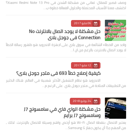
وصف قصير للمقال: تعاني من مشكلة الشحن في Xiaomi Redmi Note 13 Pro؟
اكتشف معنا الأسباب المحتملة والحلول الفعالة خطوة ب…
06 مايو 2017
حل مشكلة لا يوجد اتصال بالانترنت No
Connection في جوجل بلاي
واحد من الاخطاء الشائعة في سوق بلاي على اجهزة الاندرويد هو ظهور رسالة الخطأ
لا يوجد اتصال بالانترنت بالرغم من ان ا…
12 مايو 2017
كيفية إصلاح خطأ 693 في متجر جوجل بلاي؟
الاندرويد هو نظام التشغيل الأكثر شعبية في العالم. هناك الكثير
من التطبيقات المتاحة في متجر جوجل بلاي. على الرغم م…
24 يوليو 2018
حل مشكلة الواي فاي في سامسونج J7
وسامسونج J7 برايم
يعتبر الاتصال بنقطة اتصال Wi-Fi هو أرخص واهم وسيلة للاتصال بالإنترنت. لذلك ،
من المهم جدًا أن يكون جهاز Samsung G…