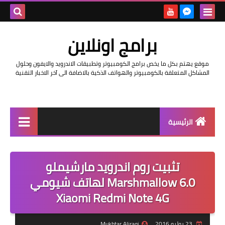
بحث هذه
برامج اونلاين
المدونة
موقع يهتم بكل ما يخص برامج الكومبيوتر وتطبيقات الاندرويد والايفون وحلول
الإلكتروني
المشاكل المتعلقة بالكومبيوتر والهواتف الذكية بالاضافة الى آخر الاخبار التقنية
الرئيسية
اخبار
تثبيت روم اندرويد مارشيملو
مراجعات
Marshmallow 6.0 لهاتف شيومي
حماية
Xiaomi Redmi Note 4G
اندرويد
23 يوليو 2016
Mukhtar Aliraqi