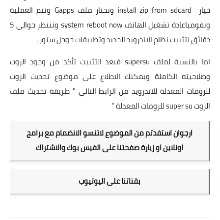
خيار install zip from sdcard ونحتار ملف Gapps ونتم العملية
ونقومباعادة تشغيل الهاتف system reboot now وتنتظر حوالي 5
دقائق لتثبيت نظام الاندرويد الجديد وتطبيقات جوجل ستور .
اما بالنسبة لملف supersu فبعد التثبيت تأكد من وجود الروت
وصلاحيته الكاملة ويمكنك الاطلاع على موضوع تحديث الروت
للرومات المعدلة للاندرويد من الرابط التالي
" طريقة تحديث ملف
الروت super su للرومات المعدلة "
ارجوان استفدتم من الموضوع لاتنسو الانضمام مع برامج
اونلاين او زيارة صفحتنا على الفيس بوك والاشتراك
بقناتنا على اليوتيوب