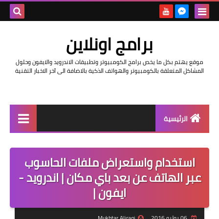
بحث هذه
برامج اونلاين
المدونة
موقع يهتم بكل ما يخص برامج الكومبيوتر وتطبيقات الاندرويد والايفون وحلول
الإلكتروني
المشاكل المتعلقة بالكومبيوتر والهواتف الذكية بالاضافة الى آخر الاخبار التقنية
الرئيسية
اخبار
استخدام واستعراض ملفات الحاسوب
مراجعات
عبر الهاتف عن بعد باي مكان | اندرويد -
حماية
ايفون |
اندرويد
06 يوليو 2016
Mukhtar Aliraqi