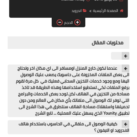
آيفون
الصفحة الرئيسية
اندرويد
ويندوز
الحجم
دروس
محتويات المقال
انترنت
الربح من الانترنت
عندما تكون خارج المنزل اومسافر الى اي مكان اخر وتحتاج
جوجل
الى بعض الملفات المخزونة على حاسوبك يصعب عليك الوصول
اليها ومع وجود خدمات التخزين السحابي فعليك في كل مرة تقوم
فيسبوك
برفع الملفات لكي تستطيع استخدامها وهذه الطريقة قد تاخذ
مساحة من التخزين في الهاتف لكن توجد بعض الخدمات والبرامج
بلوجر
التي توفر لك الوصول الى ملفاتك بأي مكان في العالم ومن دون
تحميلها واستهلاك مساحة الهاتف سنتطرق في هذا الشرح الى
مقالات
تطبيق Younity الذي يسهل عليك العملية ... تابع الشرح
كيفية الوصول الى ملفاتي في الحاسوب باستخدام هاتف
العاب
الاندرويد او الايفون ؟