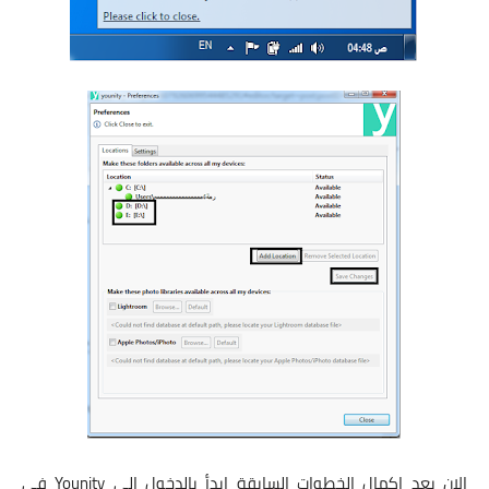
الان بعد اكمال الخطوات السابقة ابدأ بالدخول الى Younity في