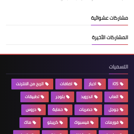
مشاركات عشوائية
المشاركات الأخيرة
التسميات
iOS
اخبار
اضافات
الربح من الانترنت
العاب
اندرويد
بلوجر
تطبيقات
جوجل
حصريات
حماية
دروس
فورمات
فيسبوك
كريبتو
ماك