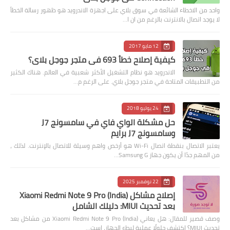
واحد من الاخطاء الشائعة في سوق بلاي على اجهزة الاندرويد هو ظهور رسالة الخطأ
لا يوجد اتصال بالانترنت بالرغم من ان ا…
12 مايو 2017
كيفية إصلاح خطأ 693 في متجر جوجل بلاي؟
الاندرويد هو نظام التشغيل الأكثر شعبية في العالم. هناك الكثير
من التطبيقات المتاحة في متجر جوجل بلاي. على الرغم م…
24 يوليو 2018
حل مشكلة الواي فاي في سامسونج J7
وسامسونج J7 برايم
يعتبر الاتصال بنقطة اتصال Wi-Fi هو أرخص واهم وسيلة للاتصال بالإنترنت. لذلك ،
من المهم جدًا أن يكون جهاز Samsung G…
22 نوفمبر 2025
إصلاح مشاكل Xiaomi Redmi Note 9 Pro (India)
بعد تحديث MIUI: دليلك الشامل
وصف قصير للمقال: هل يعاني Xiaomi Redmi Note 9 Pro (India) من مشاكل بعد
تحديث MIUI؟ اكتشف حلولًا عملية لبطء الجهاز، است…