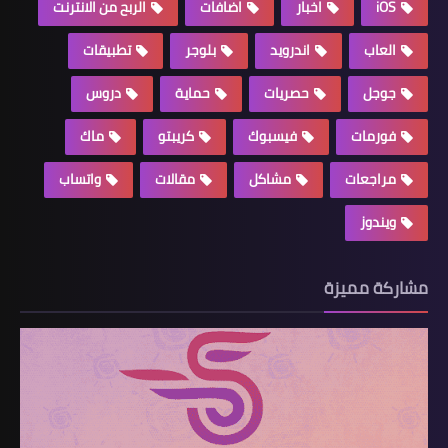
iOS
اخبار
اضافات
الربح من الانترنت
العاب
اندرويد
بلوجر
تطبيقات
جوجل
حصريات
حماية
دروس
فورمات
فيسبوك
كريبتو
ماك
مراجعات
مشاكل
مقالات
واتساب
ويندوز
مشاركة مميزة