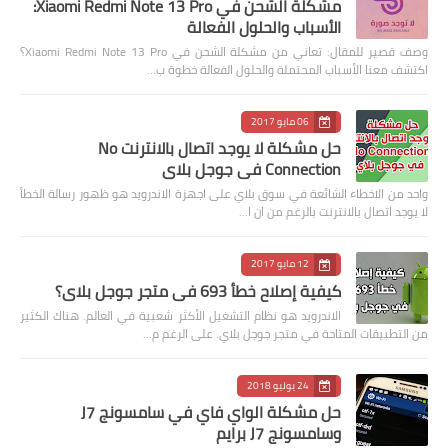
مشكلة الشحن في Xiaomi Redmi Note 13 Pro:
الأسباب والحلول الفعالة
وصف قصير للمقال: تعاني من مشكلة الشحن في Xiaomi Redmi Note 13 Pro؟
اكتشف معنا الأسباب المحتملة والحلول الفعالة خطوة ب…
06 مايو 2017
حل مشكلة لا يوجد اتصال بالانترنت No
Connection في جوجل بلاي
واحد من الاخطاء الشائعة في سوق بلاي على اجهزة الاندرويد هو ظهور رسالة الخطأ
لا يوجد اتصال بالانترنت بالرغم من ان ا…
12 مايو 2017
كيفية إصلاح خطأ 693 في متجر جوجل بلاي؟
الاندرويد هو نظام التشغيل الأكثر شعبية في العالم. هناك الكثير
من التطبيقات المتاحة في متجر جوجل بلاي. على الرغم م…
24 يوليو 2018
حل مشكلة الواي فاي في سامسونج J7
وسامسونج J7 برايم