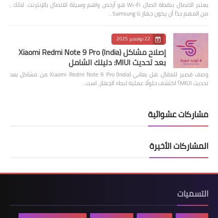
يعتبر الاتصال بنقطة اتصال Wi-Fi هو أرخص واهم وسيلة للاتصال بالإنترنت. لذلك ،
من المهم جدًا أن يكون جهاز Samsung G…
22 نوفمبر 2025
إصلاح مشاكل Xiaomi Redmi Note 9 Pro (India)
بعد تحديث MIUI: دليلك الشامل
وصف قصير للمقال: هل يعاني Xiaomi Redmi Note 9 Pro (India) من مشاكل بعد
تحديث MIUI؟ اكتشف حلولًا عملية لبطء الجهاز، است…
مشاركات عشوائية
المشاركات الأخيرة
التسميات