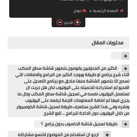
آيفون
الصفحة الرئيسية
جوجل
ويندوز
الحجم
دروس
محتويات المقال
انترنت
الربح من الانترنت
الكثير من المدونيين يقومون بتصوير شاشة سطح المكتب
جوجل
اثناء شرح برنامج او طريقة ويوجد الكثير من البرامج والاضافات التي
تسمح لك بتصوير الشاشة منها ملحق مع برنامج التعديل على
فيسبوك
الفديو ثم استخراجه لتحميله على اليوتيوب لكن هل جربت ان
تستعمل اليوتيوب نفسه في تسجيل شاشة سطح المكتب وكل ما
بلوجر
يجري فيها ثم اضافة المعلومات الازمة لرفعه على اليوتيوب
ونشره وفي هذا الشرح سنتعرف طريقة تسجيل شاشة الكومبيوتر
مقالات
من خلال اليوتيوب دون الحاجة للبرامج ... تابع الشرح
طريقة تسجيل شاشة الحاسوب بدون برامج ؟
العاب
ارجو ان استفدتم من الموضوع لاتنسو مشاركته