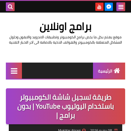
بحث هذه
برامج اونلاين
المدونة
موقع يهتم بكل ما يخص برامج الكومبيوتر وتطبيقات الاندرويد والايفون وحلول
الإلكتروني
المشاكل المتعلقة بالكومبيوتر والهواتف الذكية بالاضافة الى آخر الاخبار التقنية
الرئيسية
اخبار
طريقة تسجيل شاشة الكومبيوتر
مراجعات
باستخدام اليوتيوب YouTube | بدون
حماية
برامج |
اندرويد
08 يونيو 2016
Mukhtar Aliraqi