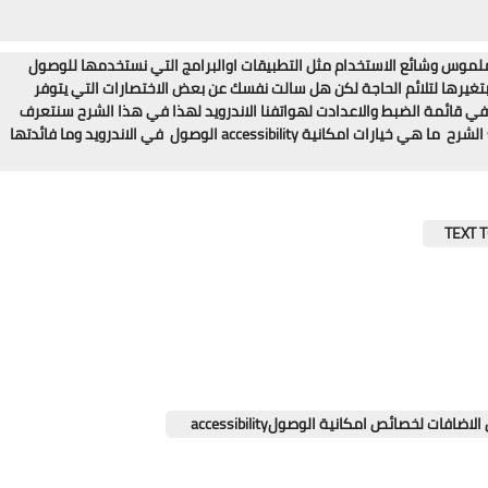
 ملموس وشائع الاستخدام مثل التطبيقات اوالبرامج التي نستخدمها للوصول
م بتغيرها لتلائم الحاجة لكن هل سالت نفسك عن بعض الاختصارات التي يتوفر
ا في قائمة الضبط والاعدادت لهواتفنا الاندرويد لهذا في هذا الشرح سنتعرف
بشكل مبسط تلك الاعدادت وما فائدتها لاغلب المستخدمين ... تابع الشرح ما هي خيارات امكانية accessibility الوصول في الاندرويد وما فائدتها
ت لخصائص امكانية الوصولaccessibility