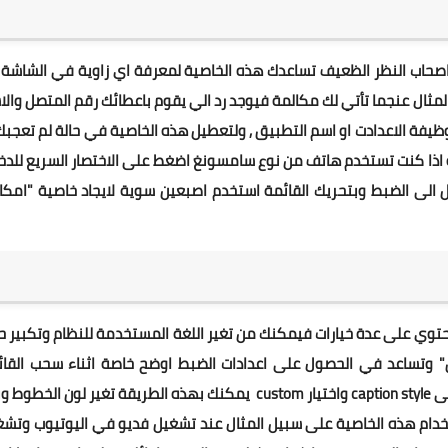
صحاب النظر الظعيف تساعدك هذه الخاصية لمعرفة اي زاوية في الشاشة 
 المثال عنجما تأتي لك مكالمة فيوجد رد الي يقوم باعطائك رقم المتصل وال
ة الاعدادت او اسم التطبيق , ولتعطيل هذه الخاصية في حالة لم تعجبك
ذا كنت تستخدم هاتف من نوع سامسونغ اضغط على الاختصار السريع للدخ
قل الى الضبط وبتحريك القائمة استخدم اصبعين سوية لايجاد خاصية "امكا
تحتوي على عدة خيارات فيمكنك من تغير اللغة المستخدمة للنظام وتكبير 
ق" وتساعد في الحصول على اعدادات الضبط اوضح خاصة اثناء سحب القائ
المنسدلة , كما يمكنك الحصول على خيارات اكثر عند الضغط على caption style واختيار custom يمكنك بهذه الطريقة تغير لون ال
دام هذه الخاصية على سبيل المثال عند تشغيل فديو في اليوتيوب وتشغ