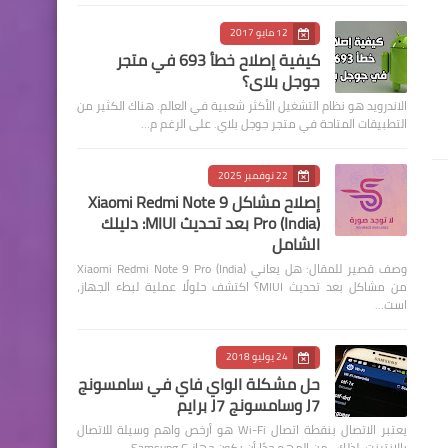
12 مايو 2017
كيفية إصلاح خطأ 693 في متجر
جوجل بلاي؟
الاندرويد هو نظام التشغيل الأكثر شعبية في العالم. هناك الكثير من
التطبيقات المتاحة في متجر جوجل بلاي. على الرغم م…
22 نوفمبر 2025
إصلاح مشاكل Xiaomi Redmi Note 9
Pro (India) بعد تحديث MIUI: دليلك
الشامل
وصف قصير للمقال: هل يعاني Xiaomi Redmi Note 9 Pro (India)
من مشاكل بعد تحديث MIUI؟ اكتشف حلولًا عملية لبطء الجهاز،
است…
24 يوليو 2018
حل مشكلة الواي فاي في سامسونج
J7 وسامسونج J7 برايم
يعتبر الاتصال بنقطة اتصال Wi-Fi هو أرخص واهم وسيلة للاتصال
بالإنترنت. لذلك ، من المهم جدًا أن يكون جهاز Samsung G…