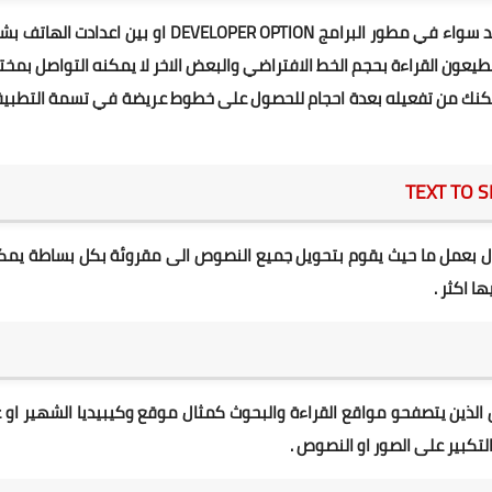
من الممكن انك لاحظت هذا الخيار في اعدادت هواتف الاندرويد سواء في مطور البرامج DEVELOPER OPTION او بين اعدا
يعون القراءة بحجم الخط الافتراضي والبعض الاخر لا يمكنه التواصل بمخ
ار يمكنك من تفعيله بعدة احجام للحصول على خطوط عريضة في تسمة التطبي
ل بعمل ما حيث يقوم بتحويل جميع النصوص الى مقروئة بكل بساطة يمك
ا اكثر .
الذين يتصفحو مواقع القراءة والبحوث كمثال موقع وكيبيديا الشهير او 
تكبير على الصور او النصوص .