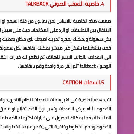
4. خاصية التعقب الصوتي TALKBACK
صممت هذه الخاصية بالاساس لمن يعانون من قلة السمع او ا
الانتقال بين التطبيقات او الرد على المكالمات حيث على سبيل
بكل سهولة ويمكنك بمجرد تحريك اصبعك باي مكان يعطيك وظيف
قمت بتشغيلها بشكل غير مباشر يمكنك ايقافها بكل سهولة ا
الى الاعدادت بالجانب الايسر للهاتف ثم تظهر لك خيارات انت
الوصول talkback "ثم انقر مرة واحدة وقم بايقافها .
5.السمات CAPTION
تفيد هذه الخاصية في تغير سمات الاعددات لنظام الاندرويد و
الخطوط اثناء عرض الاعددات وتغير لون الخط "فاتح او غام
الخطوط وحجم الخطوط وخلفية التي يظهر عليها الخط ولاستخ