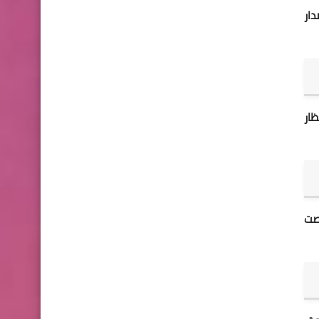
دار
ظار
صصت