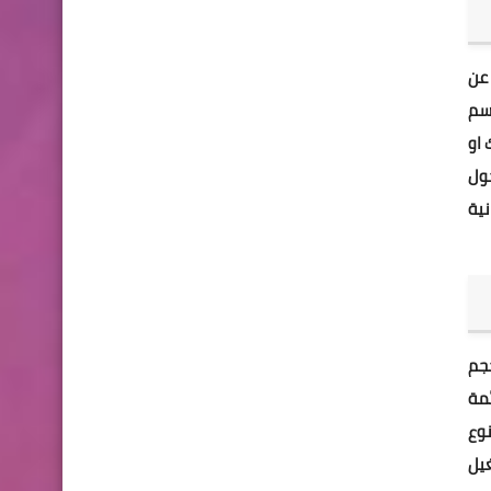
عن
اسم
 او
ول
نية
حجم
مة
خطوط ونوع
يل