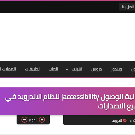
اتصل بنا
ون
ويندوز
دروس
انترنت
العاب
تطبيقات
العملات ا
التعرف على اعدادت مخفية لـ |امكانية الوصول accessibility| لنظام الاندرويد في
ع الاصدارات
الحجم
ة
اندرويد