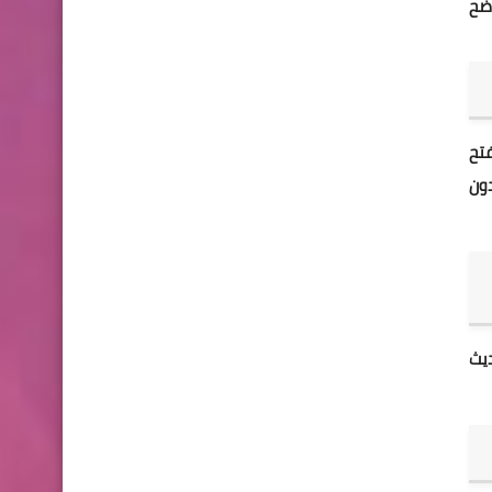
ضح
تح
دون
يث