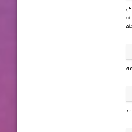
دت الهاتف بشكل
تلف
قات
نك
عند