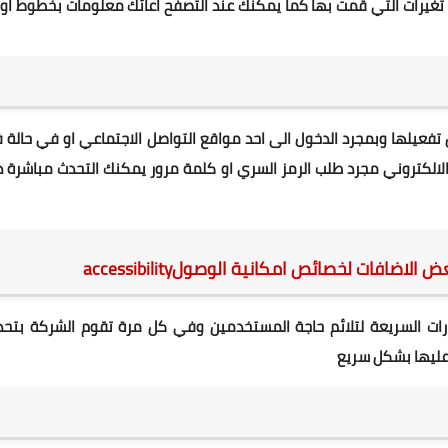
 تغيرات التي قمت بها كما يمكنك عند التصفح اعائك معلومات بخطوط او
عيلها وبمجرد الدخول الى احد مواقع التواصل الاجتماعي او في حالة ف
الالكتروني مجرد طلب الرمز السري او كلمة مرور يمكنك التحدث مباشرة 
افات لخصائص امكانية الوصولaccessibility
ارات السريعة لتلائم حاجة المستخدمين وفي كل مرة تقوم الشركة بتحد
 عليها بشكل سريع