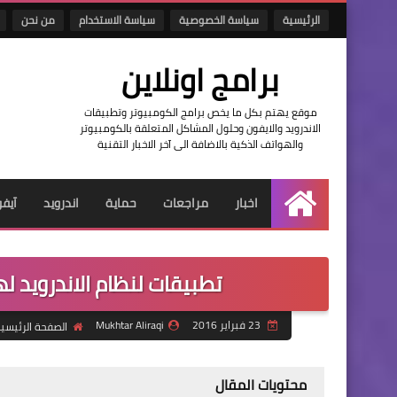
الرئيسية
سياسة الخصوصية
سياسة الاستخدام
من نحن
برامج اونلاين
موقع يهتم بكل ما يخص برامج الكومبيوتر وتطبيقات
الاندرويد والايفون وحلول المشاكل المتعلقة بالكومبيوتر
والهواتف الذكية بالاضافة الى آخر الاخبار التقنية
اخبار
مراجعات
حماية
اندرويد
آيف
الرئيسية
تطبيقات لنظام الاندرويد لهذا الشهر Android
23 فبراير 2016
Mukhtar Aliraqi
الصفحة الرئيسي
محتويات المقال