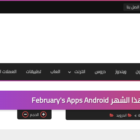
اتصل بنا
ون
ويندوز
دروس
انترنت
العاب
تطبيقات
العملات ا
February's Apps 
الحجم
ة
اندرويد