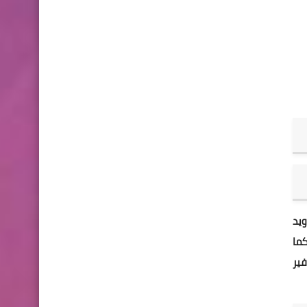
ويد
كما
ير