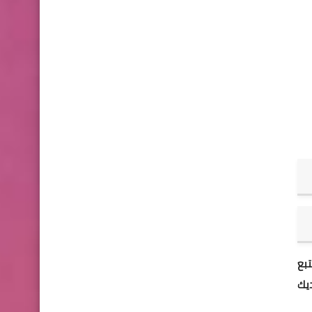
لتتبع
ديك