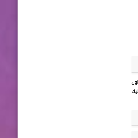
اول
ليك