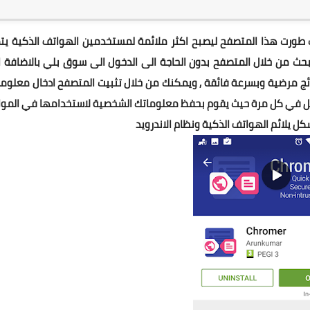
ديد من شركة قوقل كروم GOOGLE CHROME حيث طورت هذا المتصفح ليصبح اكثر ملائمة لمستخدمين الهواتف الذكية ي
البحث من خلال المتصفح بدون الحاجة الى الدخول الى سوق بلي بالاضافة 
ئج مرضية وبسرعة فائقة , ويمكنك من خلال تثبيت المتصفح ادخال معلوم
يل في كل مرة حيث يقوم بحفظ معلوماتك الشخصية لاستخدامها في الموا
ل يلائم الهواتف الذكية ونظام الاندرويد