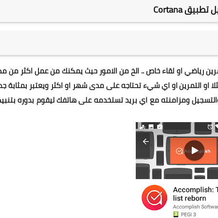
تطبيق Cortana
ين رياضي او لقاء خاص .. الخ من الامور حيث يمكنك من عمل اكثر من م
لا او التمرين او اي شيء تحتاجه على مدى شهر او اكثر ويعتبر بمثابة ج
والتسجيل ومزامنته مع اي بريد تستخدمه على هاتفك ليقوم بدوره بتنبي