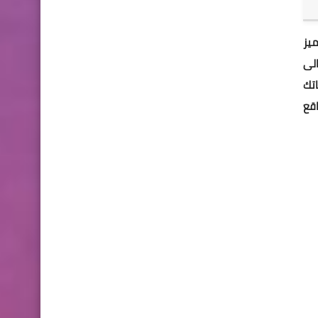
تميز
الى
اتك
قع