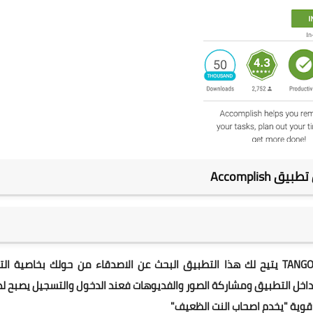
ق Accomplish
تطبيق للتعارف والدردشة من تطوير وبرمجة شركة تانكَو TANGO يتيح لك هذا التطبيق البحث عن الاصدقاء من حولك بخاصية ا
لموجودة داخل التطبيق ومشاركة الصور والفديوهات فعند الدخول والتسجيل يصبح ل
ي قوية "يخدم اصحاب النت الظعيف"