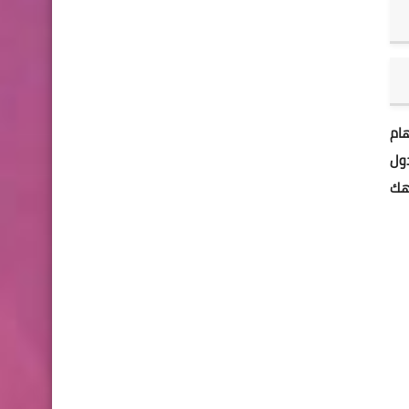
هام
دول
هك