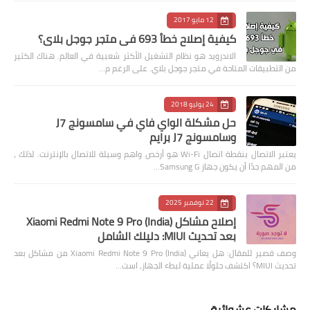
12 مايو 2017
كيفية إصلاح خطأ 693 في متجر جوجل بلاي؟
الاندرويد هو نظام التشغيل الأكثر شعبية في العالم. هناك الكثير
من التطبيقات المتاحة في متجر جوجل بلاي. على الرغم م…
24 يوليو 2018
حل مشكلة الواي فاي في سامسونج J7
وسامسونج J7 برايم
يعتبر الاتصال بنقطة اتصال Wi-Fi هو أرخص واهم وسيلة للاتصال بالإنترنت. لذلك ،
من المهم جدًا أن يكون جهاز Samsung G…
22 نوفمبر 2025
إصلاح مشاكل Xiaomi Redmi Note 9 Pro (India)
بعد تحديث MIUI: دليلك الشامل
وصف قصير للمقال: هل يعاني Xiaomi Redmi Note 9 Pro (India) من مشاكل بعد
تحديث MIUI؟ اكتشف حلولًا عملية لبطء الجهاز، است…
مشاركات عشوائية