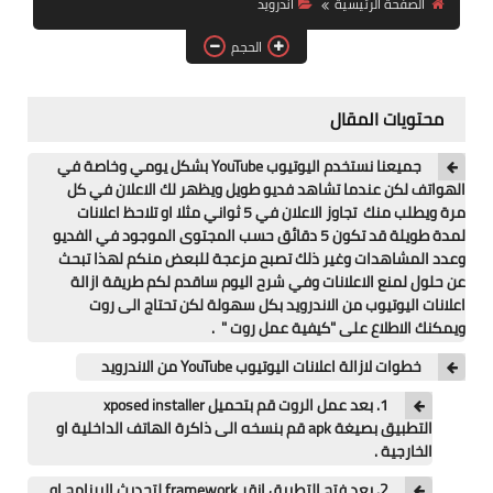
الصفحة الرئيسية
اندرويد
آيفون
الحجم
ويندوز
دروس
محتويات المقال
انترنت
جميعنا نستخدم اليوتيوب YouTube بشكل يومي وخاصة في
الهواتف لكن عندما تشاهد فديو طويل ويظهر لك الاعلان في كل
الربح من الانترنت
مرة ويطلب منك تجاوز الاعلان في 5 ثواني مثلا او تلاحظ اعلانات
لمدة طويلة قد تكون 5 دقائق حسب المجتوى الموجود في الفديو
جوجل
وعدد المشاهدات وغير ذلك تصبح مزعجة للبعض منكم لهذا تبحث
عن حلول لمنع الاعلانات وفي شرح اليوم ساقدم لكم طريقة ازالة
فيسبوك
اعلانات اليوتيوب من الاندرويد بكل سهولة لكن تحتاج الى روت
ويمكنك الاطلاع على "كيفية عمل روت " .
بلوجر
خطوات لازالة اعلانات اليوتيوب YouTube من الاندرويد
مقالات
1. بعد عمل الروت قم بتحميل xposed installer
التطبيق بصيغة apk قم بنسخه الى ذاكرة الهاتف الداخلية او
الخارجية .
العاب
2. بعد فتح التطبيق انقر framework لتحديث البرنامج او