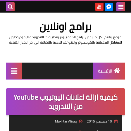
بحث هذه
برامج اونلاين
المدونة
موقع يهتم بكل ما يخص برامج الكومبيوتر وتطبيقات الاندرويد والايفون وحلول
الإلكتروني
المشاكل المتعلقة بالكومبيوتر والهواتف الذكية بالاضافة الى آخر الاخبار التقنية
الرئيسية
اخبار
كيفية ازالة اعلانات اليوتيوب YouTube
مراجعات
من الاندرويد
حماية
10 ديسمبر 2015
Mukhtar Aliraqi
اندرويد