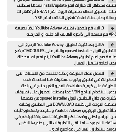
تطبيقات
تثبيته ستظهر لك خيارات انقر install/update بعدها سيطلب
منك التطبيق اعطاء صلاحيات الروت انقر GRANT ثم تظهر لك
العملات الرقمية
رسالة يطلب منك اعادة تشغيل الهاتف امقر YSE .
3. الان قم بتحميل تطبيق YouTube Adway ايضاً بصيغة
APK قم بنسخه الى ذاكرة الهاتف الداخلية او الخارجية
4.الان بعد تثبيت تطبيق YouTube Adway الرجوع الى
التطبيق الاول xposed installer والنقر على MODULES ثم ضع
علامة صح امام تطبيق YouTube Adway ليتم تفعيله بعد ذلك
يجب اعادة تشغيل الجهاز.
لتعمل معك الطريقة وبذلك تخلصت من الاعلانات التي
تظهر لك في تطبيق يوتيوب بسهولة كما تساعدك هذه
الطريقة على كيفية مشاهدة الفديو الغير متاح في بلدك
بدون استخدام لبرامج VBN كما يمكنك الحصول على تطبيقات
كثيرة من خلال التطبيق الاول xposed installer من ضمنها
يمكنك التوجه الى كلمة DOWNLOAD في التطبيق وكتابة
مثلاً تطبيق اليوتيوب YouTube Adway وستجده وتستطيع تثبته
من البرامج لكني وضعت لكم التطبيقات لسهولة تثبيتهم في
هاتفك الاندرويد ... اما باقي التطبيقات التي يحتويها الاكس
بوسد سنتطرق اليها في مواضيع اخرى .