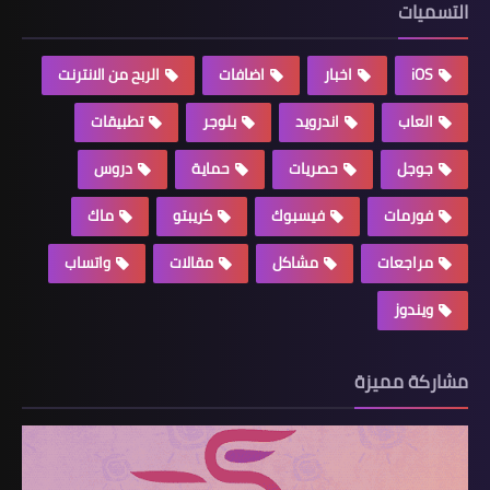
التسميات
iOS
اخبار
اضافات
الربح من الانترنت
العاب
اندرويد
بلوجر
تطبيقات
جوجل
حصريات
حماية
دروس
فورمات
فيسبوك
كريبتو
ماك
مراجعات
مشاكل
مقالات
واتساب
ويندوز
مشاركة مميزة