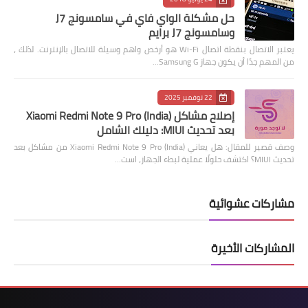
حل مشكلة الواي فاي في سامسونج J7
وسامسونج J7 برايم
يعتبر الاتصال بنقطة اتصال Wi-Fi هو أرخص واهم وسيلة للاتصال بالإنترنت. لذلك ،
من المهم جدًا أن يكون جهاز Samsung G…
22 نوفمبر 2025
إصلاح مشاكل Xiaomi Redmi Note 9 Pro (India)
بعد تحديث MIUI: دليلك الشامل
وصف قصير للمقال: هل يعاني Xiaomi Redmi Note 9 Pro (India) من مشاكل بعد
تحديث MIUI؟ اكتشف حلولًا عملية لبطء الجهاز، است…
مشاركات عشوائية
المشاركات الأخيرة