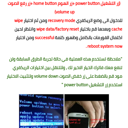
(زر التشغيل power button +زر الهوم home button +زر رفع الصوت
volume up)
للدخول الى وضع الريكفري
recovery mode
ومن ثم اختيار
wipe
cache
وبعدها قم باختيار
wipe data/factory reset
وانتظر لحين
اكتمال الفورمات بالكامل وظهور كلمة
successful
ومن اختيار
reboot system now .
"ملاحظة تستخدم هذه العملية في حالة تجربة الطرق السابقة ولن
تنفع معك فاترك الخيار الاخير لك , وللتنقل بين اختيارات الريكفري
مود قم بالضغط على زر خفض الصوت volume down ولتثبيت الاختيار
استخدم زر التشغيل power button "