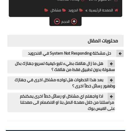
آيفون
الصفحة الرئيسية
اندرويد
مشاكل
ويندوز
الحجم
دروس
محتويات المقال
انترنت
حل مشكلة System Not Responding في الاندرويد
الربح من الانترنت
هل ما زال هاتفك بطيء تابع كيفية تسريع جهازك بكل
جوجل
سهولة بدون تطبيق فقط من هاتفك ؟
بعد هذا الخطوات هل تواجه مشاكل اخرى في جهازك
فيسبوك
وظهور رسائل خطأ اخرى ؟
بلوجر
اذا واجهتم اي مشاكل او رسائل خطأ اخرى يمكنكم
مراسلتنا من خلال صفحة اتصل بنا او الانضمام الى صفحتنا
مقالات
على الفيس بوك
العاب