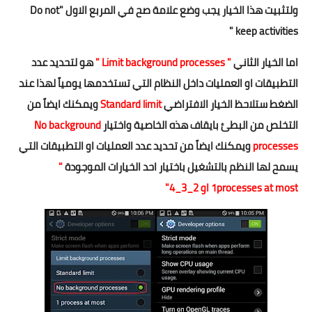
ولتثبيت هذا الخيار يجب وضع علامة صح في المربع الاول "Do not
keep activities "
اما الخيار الثاني
" Limit background processes "
هو لتحديد عدد
التطبيقات او العمليات داخل النظام التي تستخدمها يومياً لهذا عند
الضغط ستلاحظ الخيار الافتراضي
Standard limit
ويمكنك ايضاً من
التخلص من البطئ بايقاف هذه الخاصية واختيار
No background
processes
ويمكنك ايضاً من تحديد عدد العمليات او التطبيقات التي
يسمح لها النظم بالتشغيل باختيار احد الخيارات الموجودة
"
processes at most او 2_3_4"
1