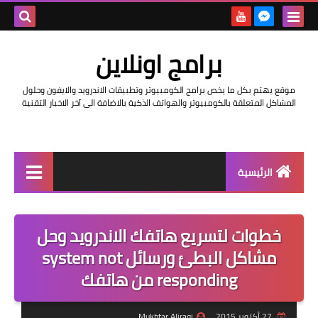
بحث هذه
برامج اونلاين
المدونة
موقع يهتم بكل ما يخص برامج الكومبيوتر وتطبيقات الاندرويد والايفون وحلول
الإلكتروني
المشاكل المتعلقة بالكومبيوتر والهواتف الذكية بالاضافة الى آخر الاخبار التقنية
الرئيسية
اخبار
خطوات لتسريع هاتفك الاندرويد وحل
مراجعات
مشاكل البطئ ورسائل system not
حماية
responding من هاتفك
اندرويد
27 أكتوبر 2015
Mukhtar Aliraqi