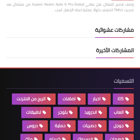
وصف قصير للمقال: هل يعاني Xiaomi Redmi Note 9 Pro (India) من مشاكل بعد
تحديث MIUI؟ اكتشف حلولًا عملية لبطء الجهاز، است…
مشاركات عشوائية
المشاركات الأخيرة
التسميات
iOS
اخبار
اضافات
الربح من الانترنت
العاب
اندرويد
بلوجر
تطبيقات
جوجل
حصريات
حماية
دروس
فورمات
فيسبوك
كريبتو
ماك