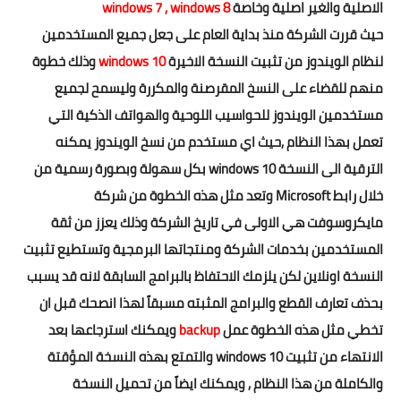
الاصلية والغير اصلية وخاصة
windows 7 , windows 8
تطبيقات
حيث قررت الشركة منذ بداية العام على جعل جميع المستخدمين
العملات الرقمية
لنظام الويندوز من تثبيت النسخة الاخيرة
windows 10
وذلك خطوة
منهم للقضاء على النسخ المقرصنة والمكررة وليسمح لجميع
مستخدمين الويندوز للحواسيب اللوحية والهواتف الذكية التي
تعمل بهذا النظام ,حيث اي مستخدم من نسخ الويندوز يمكنه
الترقية الى النسخة windows 10 بكل سهولة وبصورة رسمية من
خلال رابط Microsoft وتعد مثل هذه الخطوة من شركة
مايكروسوفت هي الاولى في تاريخ الشركة وذلك يعزز من ثقة
المستخدمين بخدمات الشركة ومنتجاتها البرمجية وتستطيع تثبيت
النسخة اونلاين لكن يلزمك الاحتفاظ بالبرامج السابقة لانه قد يسبب
بحذف تعارف القطع والبرامج المثبته مسبقاً لهذا انصحك قبل ان
تخطي مثل هذه الخطوة عمل
backup
ويمكنك استرجاعها بعد
الانتهاء من تثبيت windows 10 والتمتع بهذه النسخة المؤقتة
والكاملة من هذا النظام , ويمكنك ايضاً من تحميل النسخة