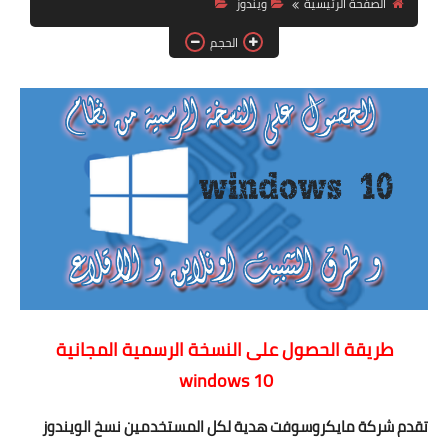
الصفحة الرئيسية
ويندوز
آيفون
الحجم
ويندوز
دروس
انترنت
الربح من الانترنت
جوجل
فيسبوك
بلوجر
طريقة الحصول على النسخة الرسمية المجانية
مقالات
windows 10
العاب
تقدم شركة مايكروسوفت هدية لكل المستخدمين نسخ الويندوز