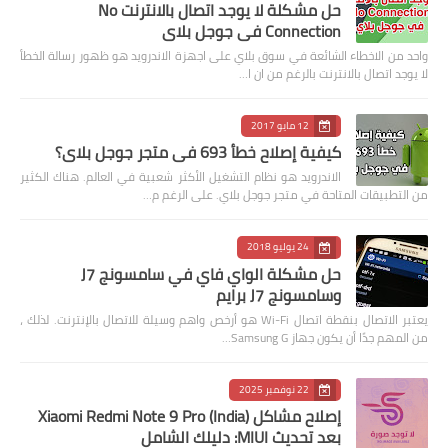
حل مشكلة لا يوجد اتصال بالانترنت No
Connection في جوجل بلاي
واحد من الاخطاء الشائعة في سوق بلاي على اجهزة الاندرويد هو ظهور رسالة الخطأ
لا يوجد اتصال بالانترنت بالرغم من ان ا…
12 مايو 2017
كيفية إصلاح خطأ 693 في متجر جوجل بلاي؟
الاندرويد هو نظام التشغيل الأكثر شعبية في العالم. هناك الكثير
من التطبيقات المتاحة في متجر جوجل بلاي. على الرغم م…
24 يوليو 2018
حل مشكلة الواي فاي في سامسونج J7
وسامسونج J7 برايم
يعتبر الاتصال بنقطة اتصال Wi-Fi هو أرخص واهم وسيلة للاتصال بالإنترنت. لذلك ،
من المهم جدًا أن يكون جهاز Samsung G…
22 نوفمبر 2025
إصلاح مشاكل Xiaomi Redmi Note 9 Pro (India)
بعد تحديث MIUI: دليلك الشامل