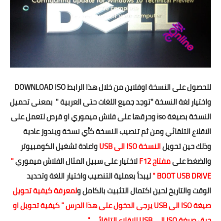
للحصول على النسخة اوفلاين من خلال هذا الرابط
DOWNLOAD ISO
واختيار لغة النسخة "توجد جميع اللغات حتى العربية " بمعنى تحميل
النسخة بصيغة iso وحرقها على فلاش ميموري او قرص لتعمل على
الاقلاع التلقائي ومن ثم تنصيب النسخة كأي نسخة ويندوز عادية
وذلك حين تحويل
النسخة ISO الى USB
واعادة تشغيل الكومبيوتر
والضغط على
مفتاح F12
لاختيار على سبيل المثال الفلاش ميموري
"
BOOT USB DRIVE "
ليبدأ بعملية التنصيب واختيار اللغة وتحديد
الوقت والتاريخ لحين اكتمال التثبيت بالكامل و
لمعرفة كيفية تحويل
صيغة ISO الى USB يرجى الدخول على هذا الدرس
" كيفية تحويل او
حرق صيغة ISO الى USB للاقلاع التلقائي "