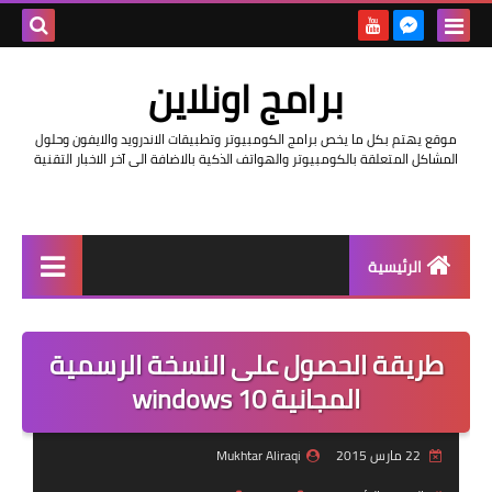
بحث هذه
برامج اونلاين
المدونة
موقع يهتم بكل ما يخص برامج الكومبيوتر وتطبيقات الاندرويد والايفون وحلول
الإلكتروني
المشاكل المتعلقة بالكومبيوتر والهواتف الذكية بالاضافة الى آخر الاخبار التقنية
الرئيسية
اخبار
طريقة الحصول على النسخة الرسمية
مراجعات
المجانية windows 10
حماية
22 مارس 2015
Mukhtar Aliraqi
اندرويد