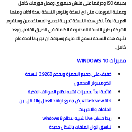
بصيغة ISO وحرقها على فلاش ميموري وعمل فورمات كامل
وعملية الفورمات مثل اي نسخة وتتوفر النسخة بعدة لغات ومنها
العربية ايضاً , لكن هذه النسخة تجريبة لجميع المستخدمين وستقوم
الشركة بطرح النسخة المدفوعة الكاملة في الصيق القادم , وبعد
تثبيت هذه النسخة تسمح لك مايكروسوفت ان تجربها لمدة عام
كامل .
مميزات WINDOWS 10
خفيف على جميع الاجهزة وبحجم 3.92GB لنسخة
الكومبيوتر المحمول
قائمة ابدأ بمميزات تشبه نظام الهواتف الذكية
اداة task view لعرض جميع نوافذ العمل والتنقل بين
الملفات والانترينت
ربط حساب Live شبيه بنظام windows 8
تناسق الوان الملفات باشكال جديدة