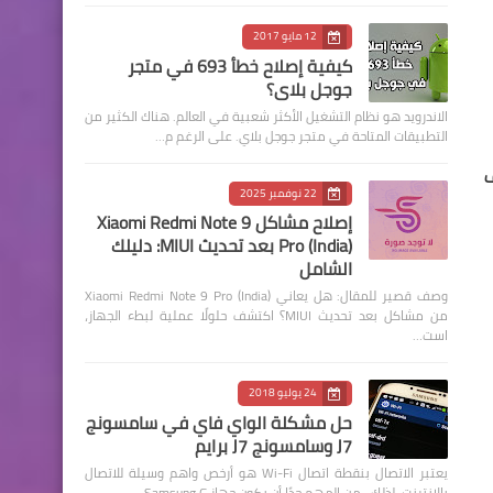
12 مايو 2017
كيفية إصلاح خطأ 693 في متجر
جوجل بلاي؟
الاندرويد هو نظام التشغيل الأكثر شعبية في العالم. هناك الكثير من
التطبيقات المتاحة في متجر جوجل بلاي. على الرغم م…
ف
22 نوفمبر 2025
إصلاح مشاكل Xiaomi Redmi Note 9
Pro (India) بعد تحديث MIUI: دليلك
الشامل
وصف قصير للمقال: هل يعاني Xiaomi Redmi Note 9 Pro (India)
من مشاكل بعد تحديث MIUI؟ اكتشف حلولًا عملية لبطء الجهاز،
است…
24 يوليو 2018
حل مشكلة الواي فاي في سامسونج
J7 وسامسونج J7 برايم
يعتبر الاتصال بنقطة اتصال Wi-Fi هو أرخص واهم وسيلة للاتصال
بالإنترنت. لذلك ، من المهم جدًا أن يكون جهاز Samsung G…