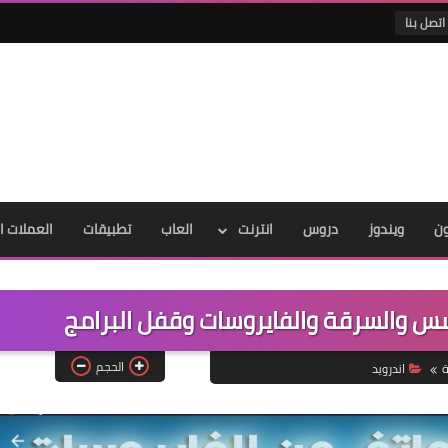
اتصل بنا
ون
ويندوز
دروس
انترنت
العاب
تطبيقات
العملات ا
س والسرقة والفايروسات وقفل البرامج
الحجم
ة
اندرويد