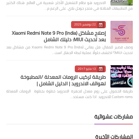
الاندرويد هو نظام التشغيل الأكثر شعبية في العالم. هناك الكثير
من التطبيقات المتاحة في متجر جوجل بلاي. على الرغم م…
22 نوفمبر 2025
إصلاح مشاكل Xiaomi Redmi Note 9 Pro (India)
بعد تحديث MIUI: دليلك الشامل
وصف قصير للمقال: هل يعاني Xiaomi Redmi Note 9 Pro (India) من مشاكل بعد
تحديث MIUI؟ اكتشف حلولًا عملية لبطء الجهاز، است…
13 مايو 2017
طريقة تركيب الرومات المعدلة /المطبوخة
لهواتف الاندرويد | الدليل الشامل |
طريقة الحصول على روم معدل لاجهزة الاندرويد خطوة بخطوة الرومات المعدلة
Custom roms للاندرويد اذا كنت مستخد…
مشاركات عشوائية
المشاركات الأخيرة