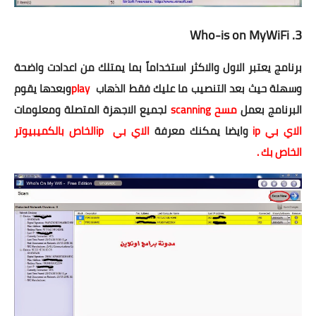
Who-is
on MyWiFi
3.
برنامج يعتبر الاول والاكثر استخداماً بما يمتلك من اعدادت واضحة
وسهلة حيث بعد التنصيب ما عليك فقط الذهاب
play
وبعدها يقوم
البرنامج بعمل
مسح
scanning
لجميع الاجهزة المتصلة ومعلومات
الاي بي
ip
وايضا يمكنك معرفة
الاي بي
ip
الخاص بالكميبيوتر
الخاص بك .