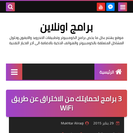
بحث هذه
برامج اونلاين
المدونة
موقع يهتم بكل ما يخص برامج الكومبيوتر وتطبيقات الاندرويد والايفون وحلول
الإلكتروني
المشاكل المتعلقة بالكومبيوتر والهواتف الذكية بالاضافة الى آخر الاخبار التقنية
الرئيسية
اخبار
3 برامج لحمايتك من الاختراق عن طريق
مراجعات
WiFi
حماية
29 يناير 2015
Mukhtar Aliraqi
اندرويد