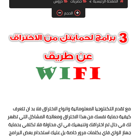
الصفحة الرئيسية
حصريات
دروس
آيفون
الحجم
ويندوز
دروس
انترنت
الربح من الانترنت
جوجل
فيسبوك
بلوجر
مع تقدم التكنلوجيا المعلوماتية وانواع الاختراق فلا بد ان تتعرف
مقالات
كيفية حماية نفسك من هذا الاختراق ومعالجة المشاكل التي تظهر
لك في حال تم اختراقك وتنبهيك في اي محاولة فلا تكتفي بحماية
العاب
جهاز الواي فاي بكلمات مرور خاصة بل عليك استخدام بعض البرامج