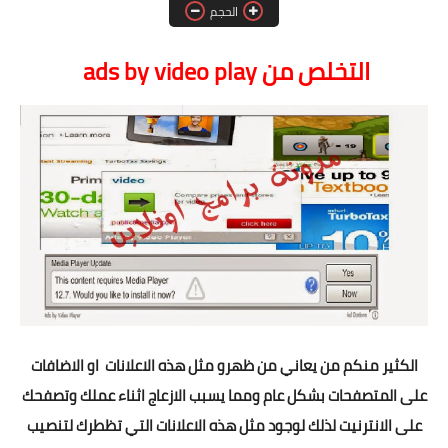
آيفون
الحجم
ويندوز
التخلص من ads by video play
دروس
انترنت
الربح من الانترنت
جوجل
فيسبوك
بلوجر
الكثير منكم من يعاني من ظهرو مثل هذه الاعلانات او الاضافات
مقالات
على المتصفحات بشكل عام ومما يسبب الازعاج اثناء عملك وتصفحك
العاب
على الانترنيت لذلك لوجود مثل هذه الاعلانات التي تظطرك لتنصيب