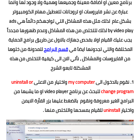
برنامج معين او اضافة معينة وجميعها وهمية ولا وجود لها وانما
تطبيقات
عبارة عن نشر فايروسات او تروجانات لتعطيل مهام الكومبيوتر
العملات الرقمية
بشكل عام لذلك مثل هذه المشاكل التي تواجهكم دائماً هي ads
by video play لذلك للتخلص من هذه المشاكل وعدم ظهورها مجدداً
يجب عليك القيام اولا بفحص جهازك بالاول عن طريق برامج الحماية
المختلفة والتي تجدونها ايضاَ في
قسم البرامج
للمدونة من خلوها
من الفايروسات والمشاكل , نأتي الان الى كيفية التخلص من هذه
المشكلة تابعو الشرح
1. نقوم بالدخول الى
my computer
واختيار من الاعلى
uninstall or
change program
للبحث عن برنامج video player او ما يشبها من
البرامج الغير معروفة ونقوم بالضغط عليها بزر الفأرة الايمن
واختيار
uninstall
للقيام بمسحها والتخلص منها .