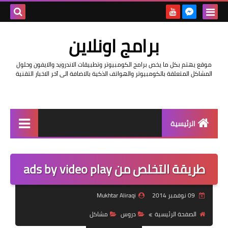
بحث هذه
برامج اونلاين
المدونة
موقع يهتم بكل ما يخص برامج الكومبيوتر وتطبيقات الاندرويد والايفون وحلول
الإلكتروني
المشاكل المتعلقة بالكومبيوتر والهواتف الذكية بالاضافة الى آخر الاخبار التقنية
الرئيسية
اخبار
طريقة التخلص من ads by video play
مراجعات
حماية
09 نوفمبر 2014
Mukhtar Aliraqi
اندرويد
الصفحة الرئيسية
دروس
مشاكل