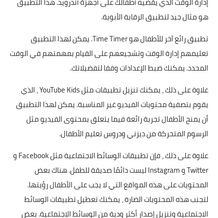
إدارة الوقت الذي يقضيه أطفالك على أجهزة أندرويد. هذا التطبيق
هو مثال جيد لتطبيق الرقابة الأبوية.
تطبيق رائع آخر للأطفال هو Time Timer. يمكن لهذا التطبيق
تعليمهم إدارة الوقت وتشجيعهم على القيام بمهمتهم في الوقت
المحدد. يمكنك ضبط الإعدادات وفقا لتفضيلاتك.
علاوة على ذلك ، يمكنك تنزيل تطبيقات مثل
YouTube Kids
، الذي
يقوم بتصفية محتويات الفيديو غير المناسبة. يمكن لهذا التطبيق
أن يمنح الأطفال تجربة رائعة فيما يتعلق بمحتوى الفيديو مثل
الرسوم المتحركة من ديزني ودروس تعليم الأطفال.
علاوة على ذلك ، فإن تطبيقات الوسائط الاجتماعية مثل Facebook و
Twitter و Instagram ليست دائمًا صديقة للطفل. هناك بعض
المحتويات على هذه المواقع التي لا يجب على الأطفال رؤيتها.
لتجنب هذه المحتويات الضارة ، يمكنك تعطيل تطبيقات الوسائط
الاجتماعية وتنزيل إصدار أكثر ودية من الوسائط الاجتماعية. بعض