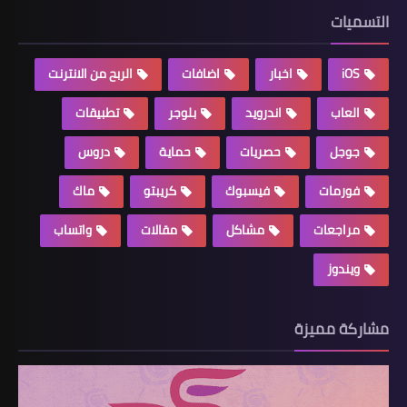
التسميات
iOS
اخبار
اضافات
الربح من الانترنت
العاب
اندرويد
بلوجر
تطبيقات
جوجل
حصريات
حماية
دروس
فورمات
فيسبوك
كريبتو
ماك
مراجعات
مشاكل
مقالات
واتساب
ويندوز
مشاركة مميزة