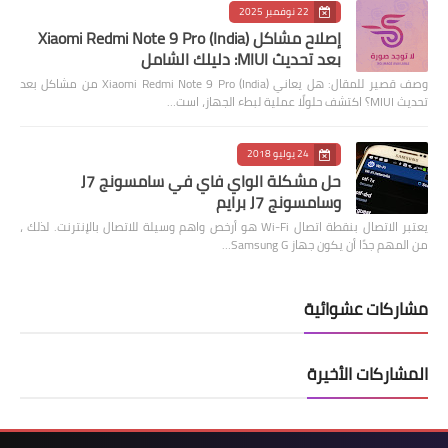
22 نوفمبر 2025
إصلاح مشاكل Xiaomi Redmi Note 9 Pro (India)
بعد تحديث MIUI: دليلك الشامل
وصف قصير للمقال: هل يعاني Xiaomi Redmi Note 9 Pro (India) من مشاكل بعد
تحديث MIUI؟ اكتشف حلولًا عملية لبطء الجهاز، است…
24 يوليو 2018
حل مشكلة الواي فاي في سامسونج J7
وسامسونج J7 برايم
يعتبر الاتصال بنقطة اتصال Wi-Fi هو أرخص واهم وسيلة للاتصال بالإنترنت. لذلك ،
من المهم جدًا أن يكون جهاز Samsung G…
مشاركات عشوائية
المشاركات الأخيرة