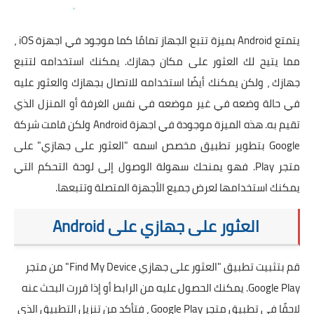
تطبيقات
العملات الرقمية
يتمتع Android بميزة تتبع الجهاز تمامًا كما موجود في اجهزة iOS ،
مما يتيح لك العثور على مكان جهازك. يمكنك استخدامه لتتبع
جهازك ، ولكن يمكنك أيضًا استخدامه للاتصال بجهازك والعثور عليه
في حالة وضعه في غير موضعه في نفس الغرفة أو المنزل الذي
تقيم به. هذه الميزة موجودة في اجهزة Android ولكن قامت شركة
Google بتطوير تطبيق مخصص اسمه "العثور على جهازي" على
متجر Play. فهو يمنحك سهولة الوصول إلى لوحة التحكم التي
يمكنك استخدامها لعرض جميع الأجهزة المتصلة وتتبعها.
العثور على جهازي على Android
قم بتثبيت تطبيق "العثور على جهازي Find My Device" من متجر
Google Play. يمكنك الحصول عليه من الرابط أو إذا قررت البحث عنه
لاحقًا في تطبيق متجر Google Play ، فتأكد من تنزيل التطبيق الذي