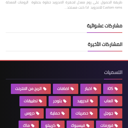
طريقة الحصول على روم معدل لاجهزة الاندرويد خطوة بخطوة الرومات المعدلة
Custom roms للاندرويد اذا كنت مستخد…
مشاركات عشوائية
المشاركات الأخيرة
التسميات
iOS
اخبار
اضافات
الربح من الانترنت
العاب
اندرويد
بلوجر
تطبيقات
جوجل
حصريات
حماية
دروس
فورمات
فيسبوك
كريبتو
ماك