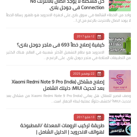
حل مشكلة لا يوجد اتصال بالانترنت No
Connection في جوجل بلاي
واحد من الاخطاء الشائعة في سوق بلاي على اجهزة الاندرويد هو ظهور رسالة الخطأ
لا يوجد اتصال بالانترنت بالرغم من ان ا…
12 مايو 2017
كيفية إصلاح خطأ 693 في متجر جوجل بلاي؟
الاندرويد هو نظام التشغيل الأكثر شعبية في العالم. هناك الكثير
من التطبيقات المتاحة في متجر جوجل بلاي. على الرغم م…
22 نوفمبر 2025
إصلاح مشاكل Xiaomi Redmi Note 9 Pro (India)
بعد تحديث MIUI: دليلك الشامل
وصف قصير للمقال: هل يعاني Xiaomi Redmi Note 9 Pro (India) من مشاكل بعد
تحديث MIUI؟ اكتشف حلولًا عملية لبطء الجهاز، است…
13 مايو 2017
طريقة تركيب الرومات المعدلة /المطبوخة
لهواتف الاندرويد | الدليل الشامل |