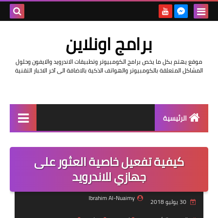
بحث هذه
برامج اونلاين
المدونة
موقع يهتم بكل ما يخص برامج الكومبيوتر وتطبيقات الاندرويد والايفون وحلول
الإلكتروني
المشاكل المتعلقة بالكومبيوتر والهواتف الذكية بالاضافة الى آخر الاخبار التقنية
الرئيسية
اخبار
كيفية تفعيل خاصية العثور على
مراجعات
جهازي للاندرويد
حماية
Ibrahim Al-Nuaimy
30 يوليو 2018
اندرويد