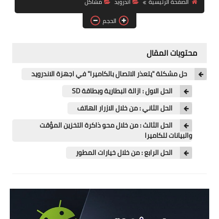
الصفحة الرئيسية
اندرويد
مشاكل
آيفون
الحجم
ويندوز
دروس
محتويات المقال
انترنت
حل مشكلة "يتعذر الاتصال بالكاميرا" في اجهزة الاندرويد
الربح من الانترنت
الحل الاول : ازالة البطارية وبطاقة SD
الحل الثاني : من خلال الازرار الهاتف
جوجل
الحل الثالث : من خلال محو ذاكرة التخزين المؤقت
فيسبوك
والبيانات للكاميرا
الحل الرابع : من خلال خيارات المطور
بلوجر
مقالات
العاب