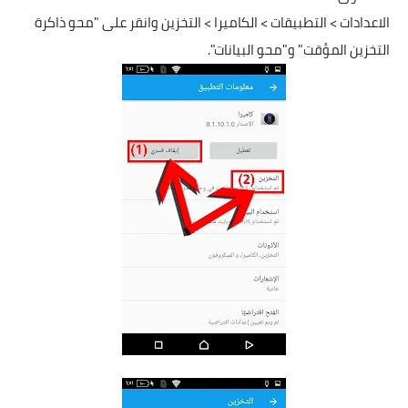
الاعدادات > التطبيقات > الكاميرا > التخزين و
انقر على "محو ذاكرة
التخزين المؤقت" و"محو البيانات".