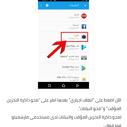
الآن اضغط على "ايقاف اجباري" بعدها انقر على "محو ذاكرة التخزين
المؤقت" و"محو البيانات".
لمحو ذاكرة التخزين المؤقت والبيانات لدى مستخدمي مارشميلو
فما فوق :