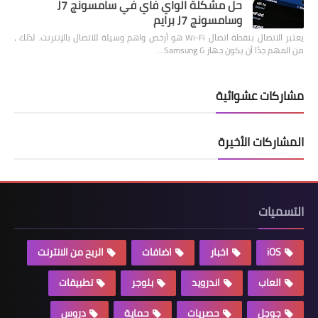
حل مشكلة الواي فاي في سامسونج J7
وسامسونج J7 برايم
يعتبر الاتصال بنقطة اتصال Wi-Fi هو أرخص واهم وسيلة للاتصال بالإنترنت. لذلك ،
من المهم جدًا أن يكون جهاز Samsung G…
مشاركات عشوائية
المشاركات الأخيرة
التسميات
iOS
اخبار
اضافات
الربح من الانترنت
العاب
اندرويد
بلوجر
تطبيقات
جوجل
حصريات
حماية
دروس