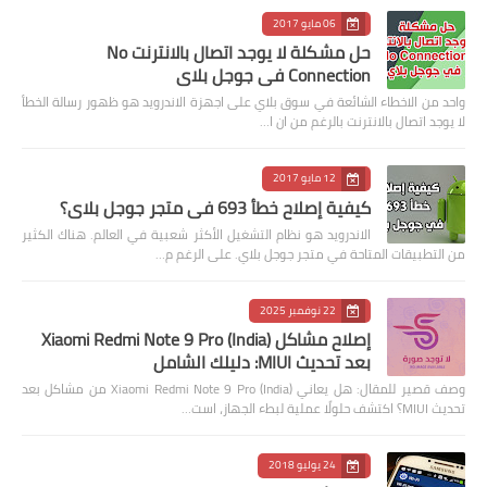
06 مايو 2017
حل مشكلة لا يوجد اتصال بالانترنت No
Connection في جوجل بلاي
واحد من الاخطاء الشائعة في سوق بلاي على اجهزة الاندرويد هو ظهور رسالة الخطأ
لا يوجد اتصال بالانترنت بالرغم من ان ا…
12 مايو 2017
كيفية إصلاح خطأ 693 في متجر جوجل بلاي؟
الاندرويد هو نظام التشغيل الأكثر شعبية في العالم. هناك الكثير
من التطبيقات المتاحة في متجر جوجل بلاي. على الرغم م…
22 نوفمبر 2025
إصلاح مشاكل Xiaomi Redmi Note 9 Pro (India)
بعد تحديث MIUI: دليلك الشامل
وصف قصير للمقال: هل يعاني Xiaomi Redmi Note 9 Pro (India) من مشاكل بعد
تحديث MIUI؟ اكتشف حلولًا عملية لبطء الجهاز، است…
24 يوليو 2018