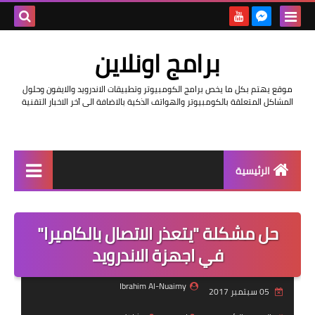
بحث هذه
برامج اونلاين
المدونة
موقع يهتم بكل ما يخص برامج الكومبيوتر وتطبيقات الاندرويد والايفون وحلول
الإلكتروني
المشاكل المتعلقة بالكومبيوتر والهواتف الذكية بالاضافة الى آخر الاخبار التقنية
الرئيسية
اخبار
حل مشكلة "يتعذر الاتصال بالكاميرا"
مراجعات
في اجهزة الاندرويد
حماية
Ibrahim Al-Nuaimy
05 سبتمبر 2017
اندرويد