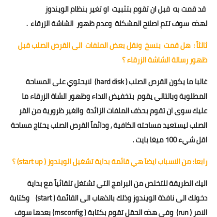
قد قمت به قبل ان تقوم بتثبيت او تغير بنظام الويندوز
لهذه سوف تتم اصلاح المشكلة وعدم ظهور الشاشة الزرقاء .
ثالثاً : هل قمت بنسخ ونقل بعض الملفات الى القرص الصلب قبل
ظهور رسالة الشاشة الزرقاء ؟
غالبا ما يكون القرص الصلب ( hard disk) لايحتوي على المساحة
المطلوبة وبالتالي يقوم بتخفيض الاداء وظهور الشاة الزرقاء ما
عليك سوى ان تقوم بحذف الملفات الزائدة والغير ظرورية من القر
الصلب ليستعيد مساحته الكافية , ودائماً القرص الصلب يحتاج مساحة
اقل شيء 100 ميغا بايت .
رابعا: من الاسباب ايضاَ هي قائمة بداية تشغيل الويندوز ( start up) ؟
اليك الطريقة للتخلص من البرامج التي تشتغل تلقائياً مع بداية
دخولك الى نافذة الويندوز وذلك بالذهاب الى القائمة ( start) وكتابة
الامر ( run) وفي هذه الحقل تقوم بكتابة ( msconfig) بعدها سوف