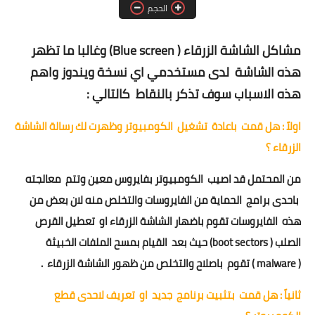
آيفون
الحجم
ويندوز
مشاكل الشاشة الزرقاء ( Blue screen) وغالبا ما تظهر
دروس
هذه الشاشة لدى مستخدمي اي نسخة ويندوز واهم
هذه الاسباب سوف تذكر بالنقاط كالتالي :
انترنت
اولاً : هل قمت باعادة تشغيل الكومبيوتر وظهرت لك رسالة الشاشة
الربح من الانترنت
الزرقاء ؟
جوجل
من المحتمل قد اصيب الكومبيوتر بفايروس معين وتتم معالجته
فيسبوك
باحدى برامج الحماية من الفايروسات والتخلص منه لان بعض من
هذه الفايروسات تقوم باضهار الشاشة الزرقاء او تعطيل القرص
بلوجر
الصلب ( boot sectors) حيث بعد القيام بمسح الملفات الخبيثة
مقالات
( malware ) تقوم باصلاح والتخلص من ظهور الشاشة الزرقاء .
العاب
ثانياً : هل قمت بتثبيت برنامج جديد او تعريف لاحدى قطع