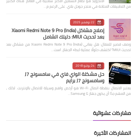
الاندرويد هو نظام التشغيل الأكثر شعبية في العالم. هناك الكثير
من التطبيقات المتاحة في متجر جوجل بلاي. على الرغم م…
22 نوفمبر 2025
إصلاح مشاكل Xiaomi Redmi Note 9 Pro (India)
بعد تحديث MIUI: دليلك الشامل
وصف قصير للمقال: هل يعاني Xiaomi Redmi Note 9 Pro (India) من مشاكل بعد
تحديث MIUI؟ اكتشف حلولًا عملية لبطء الجهاز، است…
24 يوليو 2018
حل مشكلة الواي فاي في سامسونج J7
وسامسونج J7 برايم
يعتبر الاتصال بنقطة اتصال Wi-Fi هو أرخص واهم وسيلة للاتصال بالإنترنت. لذلك ،
من المهم جدًا أن يكون جهاز Samsung G…
مشاركات عشوائية
المشاركات الأخيرة